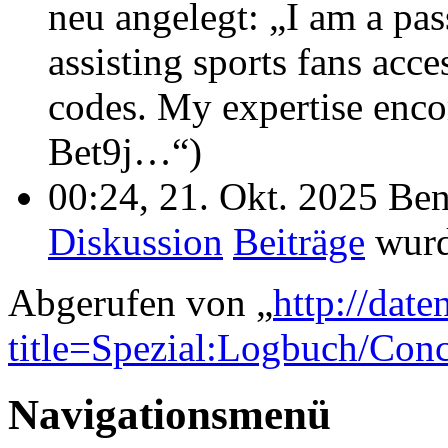
neu angelegt: „I am a pas
assisting sports fans acc
codes. My expertise enco
Bet9j…“)
00:24, 21. Okt. 2025 Be
Diskussion
Beiträge
wurde
Abgerufen von „
http://dat
title=Spezial:Logbuch/Con
Navigationsmenü